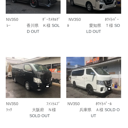
NV350 ﾀﾞｰｸﾒﾀﾙｸﾞ
NV350 ﾎﾜｲﾄﾊﾟｰ
ﾚｰ 香川県 Ｋ様
SOL
ﾙ 愛知県 Ｔ様
SO
D OUT
LD OUT
NV350 ﾌｧﾝﾄﾑﾌﾞ
NV350 ﾎﾜｲﾄﾊﾟｰﾙ
ﾗｯｸ 大阪府 Ｎ様
兵庫県 Ａ様
SOLD O
SOLD OUT
UT