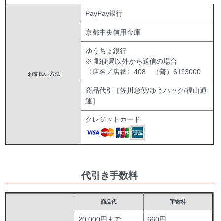
PayPay銀行
京都中央信用金庫
ゆうちょ銀行
※ 郵便局以外から送信の場合
〈店名／店番〉408 （普）6193000
お支払い方法
商品代引［佐川急便/ゆうパック/福山通
運］
クレジットカード
代引き手数料
商品代
手数料
20,000円まで
660円