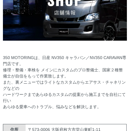
350 MOTORINGは、日産 NV350 キャラバン／NV350 CARAVAN専
門店です。
修理・整備・車検を メインにカスタムのプロ整備士、国家２種整
備士が自信をもって作業致します。
また、裏メニューではライトなカスタムからエアサス・チャネリン
グなどの
ハードワークまであらゆるカスタムの提案から施工までを自社にて
行い
あらゆる愛車へのトラブル、悩みなどを解決します。
住所
〒573-0006 大阪府枚方市堂山東町1-11