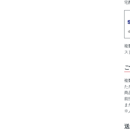
宅
複
ス
ご
複
た
商
前
ま
※
送