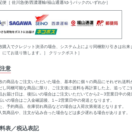
配便［ 佐川急便/西濃運輸/福山通運/ゆうパックのいずれか］
数購入でクレジット決済の場合、システム上により同梱割り引きは出来
］にてお送り致します。］ クリックポスト］
注意
数の商品をご注文いただいた場合、基本的に個々の商品にそれぞれ送料
だし同梱可能な商品に限り、ご注文後に送料を再計算した上、追ってご
品お届け日は、後払いの場合はご注文いただいてから2～3営業日中の発
払いの場合はご入金確認後、1～2営業日中の発送となります。
た、予約商品、在庫切れ商品などの場合は入荷次第発送となります。
人気商品や、注文が込み合った場合などは多少遅れる場合があります。
料表／税込表記