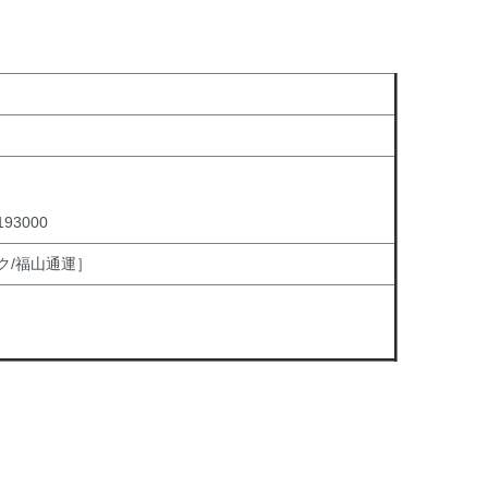
3000
ク/福山通運］