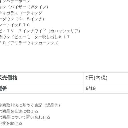
インヘラーホーン
ィンドバイザー（Ｗタイプ）
ディガラスコーティング
ーダウン（２．５インチ）
マートインＥＴＣ
ビ・ＴＶ ７インチワイド（カロッツェリア）
ラウンドビューモニター映し出しＫＩＴ
ＥＤドアミラーウィンカーレンズ
販売価格
0円(内税)
型番
9/19
定商取引法に基づく表記（返品等）
の商品を友達に教える
の商品について問い合わせる
い物を続ける