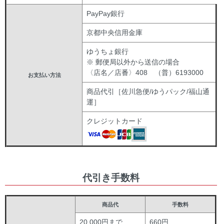
PayPay銀行
京都中央信用金庫
ゆうちょ銀行
※ 郵便局以外から送信の場合
〈店名／店番〉408 （普）6193000
お支払い方法
商品代引［佐川急便/ゆうパック/福山通
運］
クレジットカード
代引き手数料
商品代
手数料
20,000円まで
660円