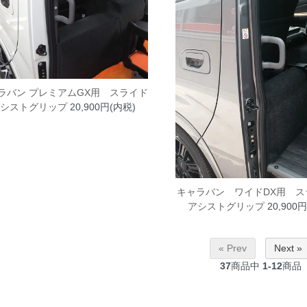
ラバン プレミアムGX用 スライド
シストグリップ
20,900円(内税)
キャラバン ワイドDX用 
アシストグリップ
20,900
« Prev
Next »
37
商品中
1-12
商品