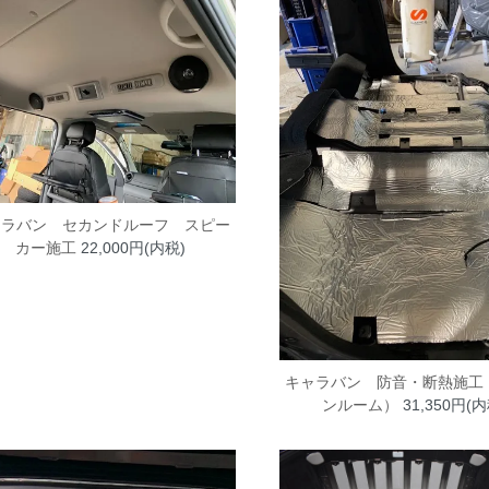
ャラバン セカンドルーフ スピー
カー施工
22,000円(内税)
キャラバン 防音・断熱施工
ンルーム）
31,350円(内