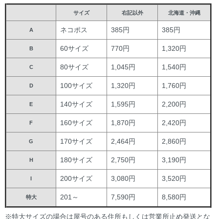
サイズ
右記以外
北海道・沖縄
ネコポス
385円
385円
A
60サイズ
770円
1,320円
B
80サイズ
1,045円
1,540円
C
100サイズ
1,320円
1,760円
D
140サイズ
1,595円
2,200円
E
160サイズ
1,870円
2,420円
F
170サイズ
2,464円
2,860円
G
180サイズ
2,750円
3,190円
H
200サイズ
3,080円
3,520円
I
201～
7,590円
8,580円
特大
※特大サイズの場合は屋号のある住所もしくは営業所止め発送とな