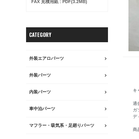
FAX 見積用紙 : PDF(3.2MB)
CATEGORY
外装エアロパーツ
外装パーツ
キ
内装パーツ
適
車中泊パーツ
ガ
デ
マフラー・吸気系・足廻りパーツ
商
ス