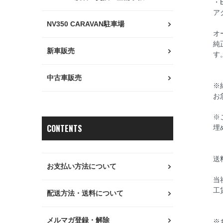
・
ア
NV350 CARAVAN駐車場
オ
純
新車販売
す
中古車販売
※
お
※
CONTENTS
埋
送
お支払い方法について
当
工
配送方法・送料について
メルマガ登録・解除
※