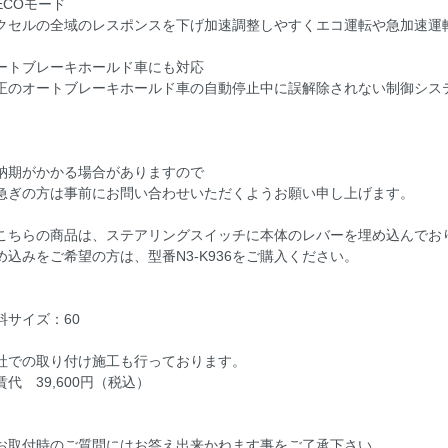
ECOモード
クセルの全域のレスポンスを下げ加速調整しやすくエコ運転や急加速運
ートブレーキホールド車にも対応
正のオートブレーキホールド車の自動停止中に誤解除されない制御シス
。
納期がかかる場合がありますので
急ぎの方は事前にお問い合わせいただくようお願い申し上げます。
こちらの商品は、ステアリングスイッチに本体のレバーを埋め込んでお
め込みをご希望の方は、型番N3-K936をご購入ください。
料サイズ：60
社での取り付け施工も行っております。
賃代 39,600円（税込）
お取付時のご質問にはお答え出来かねます事をご了承下さい。