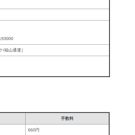
3000
ク/福山通運］
手数料
660円