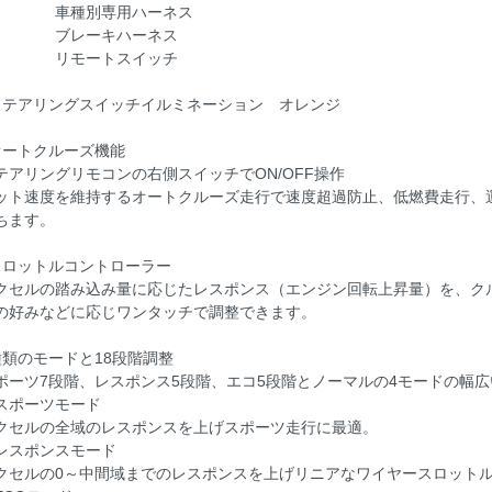
車種別専用ハーネス
ブレーキハーネス
リモートスイッチ
ステアリングスイッチイルミネーション オレンジ
オートクルーズ機能
テアリングリモコンの右側スイッチでON/OFF操作
ット速度を維持するオートクルーズ走行で速度超過防止、低燃費走行、
ちます。
スロットルコントローラー
クセルの踏み込み量に応じたレスポンス（エンジン回転上昇量）を、ク
の好みなどに応じワンタッチで調整できます。
種類のモードと18段階調整
ポーツ7段階、レスポンス5段階、エコ5段階とノーマルの4モードの幅
スポーツモード
クセルの全域のレスポンスを上げスポーツ走行に最適。
レスポンスモード
クセルの0～中間域までのレスポンスを上げリニアなワイヤースロット