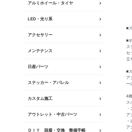
アルミホイール・タイヤ
LED・光り系
■
アクセサリー
■
ス
メンテナンス
セ
立
日産パーツ
■
ア
ステッカー・アパレル
ー
4
カスタム施工
ス
・
アウトレット・中古パーツ
ア
・
ア
ＤＩＹ 脱着・交換 整備手帳