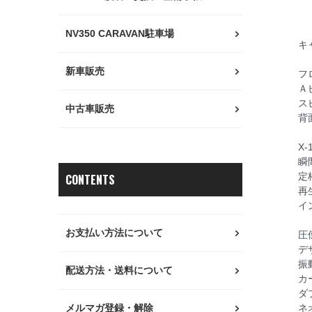
NV350 CARAVAN駐車場
キ
新車販売
フ
Ａ
ス
中古車販売
背
X
瞬
CONTENTS
定
再
イ
お支払い方法について
圧
デ
振
配送方法・送料について
カ
ダ
メルマガ登録・解除
ネ