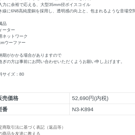
入力に余裕で応える、大型35mm径ボイスコイル
き線に6N8高純度銅を採用し、透明感の向上と、包まれるような音場空
属品
ィーター
用ネットワーク
7cmウーファー
納期がかかる場合がありますので
急ぎの方は事前にお問い合わせいただくようお願い申し上げます。
料サイズ：80
販売価格
52,690円(内税)
型番
N3-K894
定商取引法に基づく表記（返品等）
の商品を友達に教える