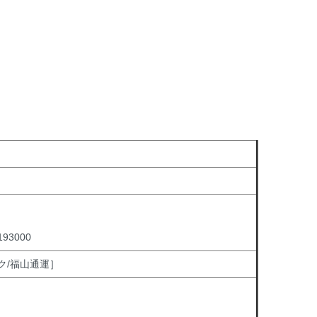
3000
ク/福山通運］