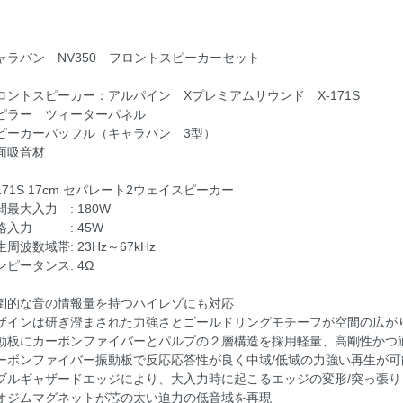
ャラバン NV350 フロントスピーカーセット
ロントスピーカー：アルパイン Xプレミアムサウンド X-171S
ピラー ツィーターパネル
ピーカーバッフル（キャラバン 3型）
面吸音材
-171S 17cm セパレート2ウェイスピーカー
間最大入力 : 180W
格入力 : 45W
生周波数域帯: 23Hz～67kHz
ンピータンス: 4Ω
倒的な音の情報量を持つハイレゾにも対応
ザインは研ぎ澄まされた力強さとゴールドリングモチーフが空間の広が
動板にカーボンファイバーとパルプの２層構造を採用軽量、高剛性かつ
ーボンファイバー振動板で反応応答性が良く中域/低域の力強い再生が可
ブルギャザードエッジにより、大入力時に起こるエッジの変形/突っ張
オジムマグネットが芯の太い迫力の低音域を再現