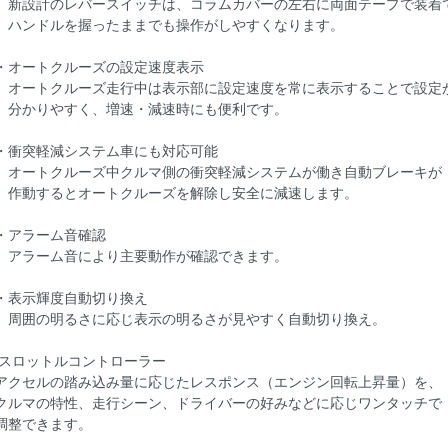
設計のレバースイッチは、コラムカバーの左右に両面テープで装着
ンドルを握ったままでも操作がしやすくなります。
オートクルーズの設定速度表示
ートクルーズ走行中は表示部に設定速度を常に表示することで設定
かりやすく、増速・減速時にも便利です。
衝突軽減システム車にも対応可能
ートクルーズ中クルマ側の衝突軽減システムが働き自動ブレーキが
動するとオートクルーズを解除し安全に減速します。
アラーム音確認
ラーム音により主要動作が確認できます。
表示輝度自動切り換え
囲の明るさに応じ表示の明るさが見やすく自動切り換え。
 スロットルコントローラー
クセルの踏み込み量に応じたレスポンス（エンジン回転上昇量）を、
ルマの特性、走行シーン、ドライバーの好みなどに応じワンタッチで
整できます。