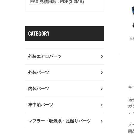
FAX 見積用紙 : PDF(3.2MB)
CATEGORY
外装エアロパーツ
外装パーツ
キ
内装パーツ
適
車中泊パーツ
ガ
デ
マフラー・吸気系・足廻りパーツ
メ
商