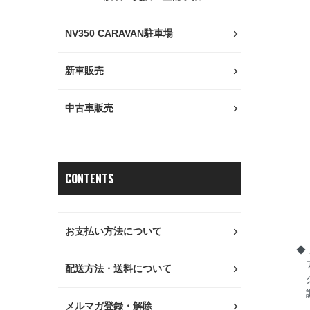
新
ハ
NV350 CARAVAN駐車場
・
オ
新車販売
分
・
中古車販売
オ
作
・
CONTENTS
ア
・
周
お支払い方法について
◆
ア
配送方法・送料について
ク
調
メルマガ登録・解除