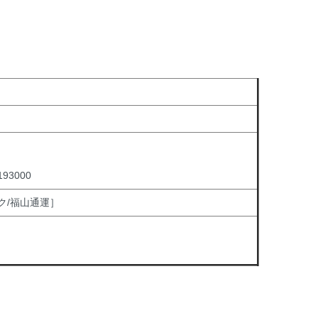
3000
ク/福山通運］