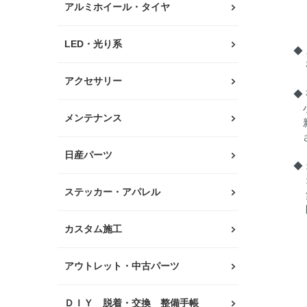
アルミホイール・タイヤ
車
ブ
LED・光り系
◆
有
アクセサリー
◆
小
メンテナンス
新
さ
日産パーツ
◆
オ
ステッカー・アパレル
無
防
カスタム施工
・
レ
アウトレット・中古パーツ
解
・
ＤＩＹ 脱着・交換 整備手帳