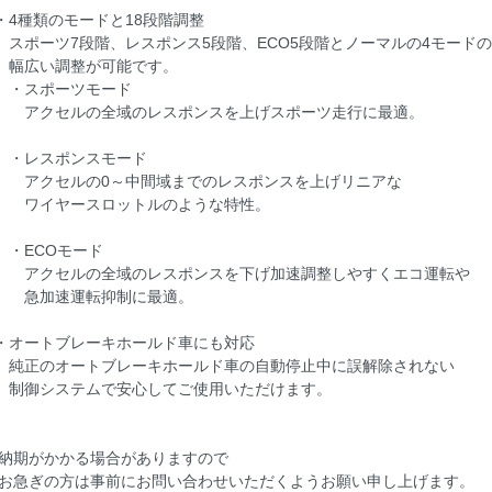
4種類のモードと18段階調整
ポーツ7段階、レスポンス5段階、ECO5段階とノーマルの4モードの
広い調整が可能です。
スポーツモード
クセルの全域のレスポンスを上げスポーツ走行に最適。
レスポンスモード
クセルの0～中間域までのレスポンスを上げリニアな
イヤースロットルのような特性。
ECOモード
クセルの全域のレスポンスを下げ加速調整しやすくエコ運転や
加速運転抑制に最適。
オートブレーキホールド車にも対応
正のオートブレーキホールド車の自動停止中に誤解除されない
御システムで安心してご使用いただけます。
 納期がかかる場合がありますので
急ぎの方は事前にお問い合わせいただくようお願い申し上げます。