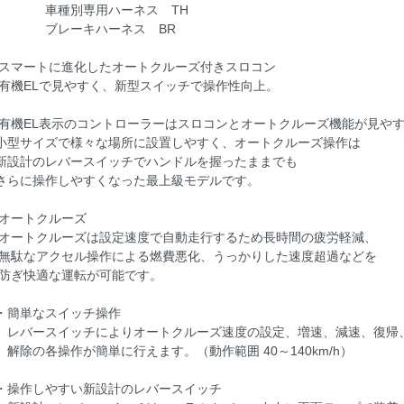
種別専用ハーネス TH
レーキハーネス BR
 スマートに進化したオートクルーズ付きスロコン
機ELで見やすく、新型スイッチで操作性向上。
 有機EL表示のコントローラーはスロコンとオートクルーズ機能が見や
型サイズで様々な場所に設置しやすく、オートクルーズ操作は
設計のレバースイッチでハンドルを握ったままでも
らに操作しやすくなった最上級モデルです。
 オートクルーズ
ートクルーズは設定速度で自動走行するため長時間の疲労軽減、
駄なアクセル操作による燃費悪化、うっかりした速度超過などを
ぎ快適な運転が可能です。
簡単なスイッチ操作
バースイッチによりオートクルーズ速度の設定、増速、減速、復帰
除の各操作が簡単に行えます。（動作範囲 40～140km/h）
操作しやすい新設計のレバースイッチ