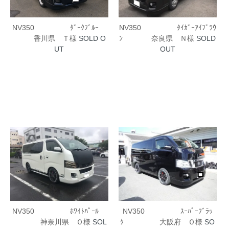
NV350 ﾀﾞｰｸﾌﾞﾙｰ
NV350 ﾀｲｶﾞｰｱｲﾌﾞﾗｳ
香川県 Ｔ様
SOLD O
ﾝ 奈良県 Ｎ様
SOLD
UT
OUT
NV350 ｽｰﾊﾟｰﾌﾞﾗｯ
NV350 ﾎﾜｲﾄﾊﾟｰﾙ
ｸ 大阪府 Ｏ様
SO
神奈川県 Ｏ様
SOL