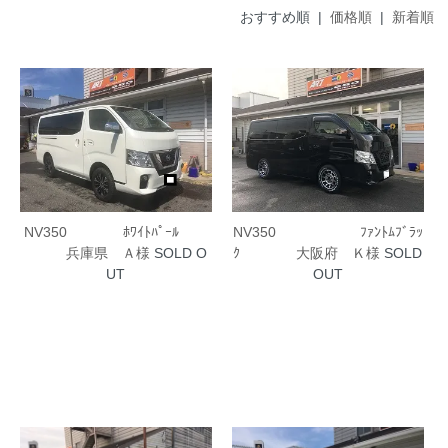
おすすめ順 |
価格順
|
新着順
NV350 ﾎﾜｲﾄﾊﾟｰﾙ
NV350 ﾌｧﾝﾄﾑﾌﾞﾗｯ
兵庫県 Ａ様
SOLD O
ｸ 大阪府 Ｋ様
SOLD
UT
OUT