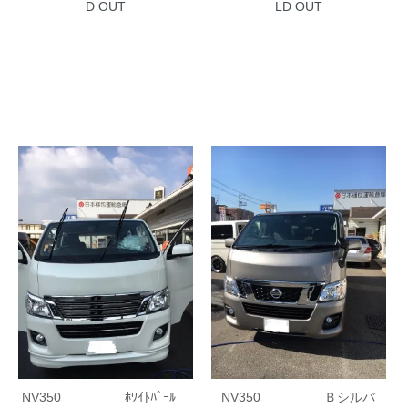
LD OUT
D OUT
NV350 ﾎﾜｲﾄﾊﾟｰﾙ
NV350 Ｂシルバ