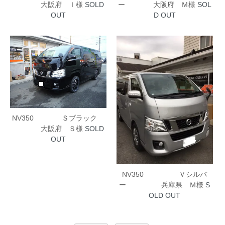
大阪府 Ｉ様
SOLD
ー 大阪府 Ｍ様
SOL
OUT
D OUT
NV350 Ｓブラック
大阪府 Ｓ様
SOLD
OUT
NV350 Ｖシルバ
ー 兵庫県 Ｍ様
S
OLD OUT