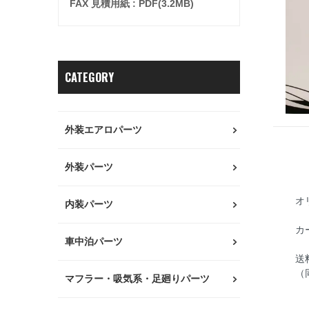
FAX 見積用紙 : PDF(3.2MB)
CATEGORY
外装エアロパーツ
外装パーツ
オ
内装パーツ
カ
車中泊パーツ
送
（
マフラー・吸気系・足廻りパーツ