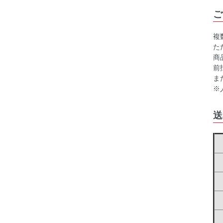
ご
複
た
商
前
ま
※
送