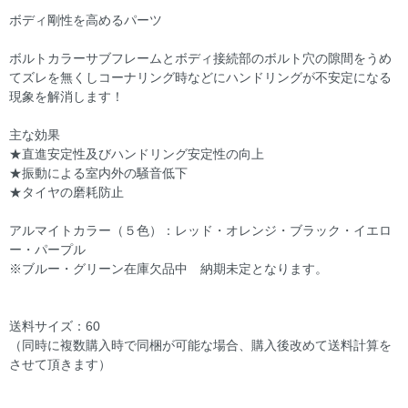
ボディ剛性を高めるパーツ
ボルトカラーサブフレームとボディ接続部のボルト穴の隙間をうめ
てズレを無くしコーナリング時などにハンドリングが不安定になる
現象を解消します！
主な効果
★直進安定性及びハンドリング安定性の向上
★振動による室内外の騒音低下
★タイヤの磨耗防止
アルマイトカラー（５色）：レッド・オレンジ・ブラック・イエロ
ー・パープル
※ブルー・グリーン在庫欠品中 納期未定となります。
送料サイズ：60
（同時に複数購入時で同梱が可能な場合、購入後改めて送料計算を
させて頂きます）