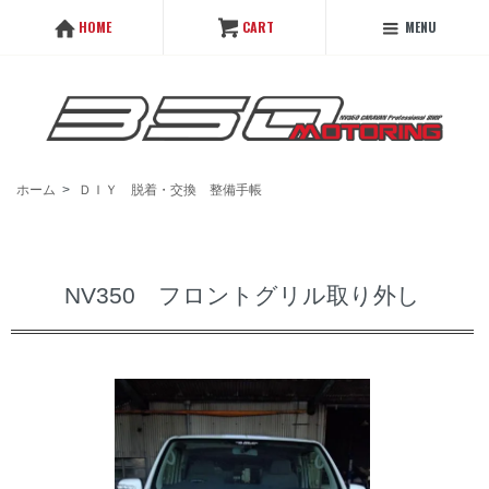
MENU
HOME
CART
ホーム
>
ＤＩＹ 脱着・交換 整備手帳
NV350 フロントグリル取り外し