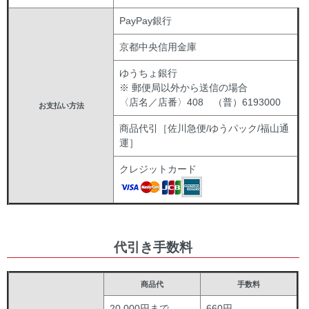
PayPay銀行
京都中央信用金庫
ゆうちょ銀行
※ 郵便局以外から送信の場合
〈店名／店番〉408 （普）6193000
お支払い方法
商品代引［佐川急便/ゆうパック/福山通
運］
クレジットカード
代引き手数料
商品代
手数料
20,000円まで
660円