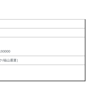
3000
ク/福山通運］