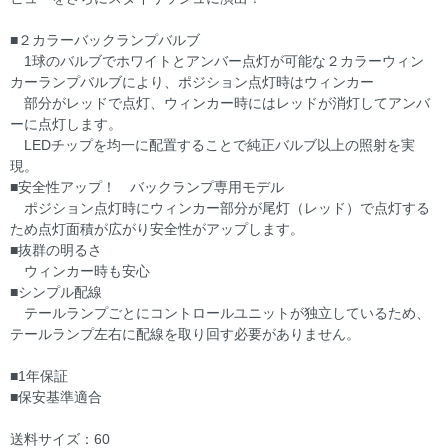
■２カラーバックランプバルブ
1球のバルブでホワイトとアンバー点灯が可能な２カラーウィン
カーランプバルブにより、ポジション点灯時はウィンカー
部分がレッドで点灯、ウィンカー時にはレッドが消灯してアンバ
ーに点灯します。
LEDチップを均一に配置することで純正バルブ以上の照射を実
現。
■安全性アップ！ バックランプ専用モデル
ポジション点灯時にウィンカー部分が尾灯（レッド）で点灯する
ため点灯面積が広がり安全性がアップします。
■抜群の明るさ
ウィンカー時も安心
■シンプル配線
テールランプごとにコントロールユニットが独立しているため、
テールランプ左右に配線を取り回す必要がありません。
■1年保証
■保安基準適合
送料サイズ：60