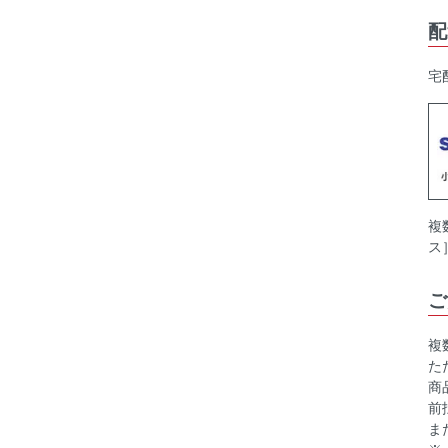
配
宅
複
ス
ご
複
た
商
前
ま