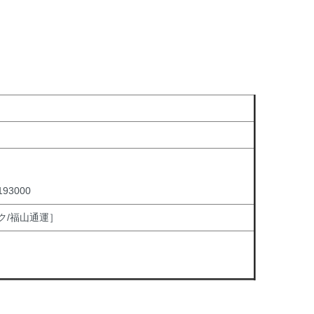
3000
ク/福山通運］