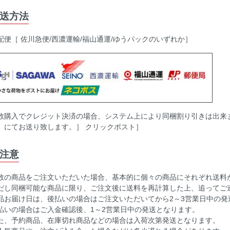
送方法
配便［ 佐川急便/西濃運輸/福山通運/ゆうパックのいずれか］
数購入でクレジット決済の場合、システム上により同梱割り引きは出来
］にてお送り致します。］ クリックポスト］
注意
数の商品をご注文いただいた場合、基本的に個々の商品にそれぞれ送料
だし同梱可能な商品に限り、ご注文後に送料を再計算した上、追ってご
品お届け日は、後払いの場合はご注文いただいてから2～3営業日中の発
払いの場合はご入金確認後、1～2営業日中の発送となります。
た、予約商品、在庫切れ商品などの場合は入荷次第発送となります。