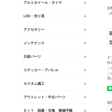
アルミホイール・タイヤ
送
（
LED・光り系
アクセサリー
メンテナンス
日産パーツ
オ
特
こ
ステッカー・アパレル
こ
買
カスタム施工
アウトレット・中古パーツ
場
ＤＩＹ 脱着・交換 整備手帳