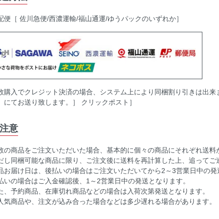
配便［ 佐川急便/西濃運輸/福山通運/ゆうパックのいずれか］
数購入でクレジット決済の場合、システム上により同梱割り引きは出来
］にてお送り致します。］ クリックポスト］
注意
数の商品をご注文いただいた場合、基本的に個々の商品にそれぞれ送料
だし同梱可能な商品に限り、ご注文後に送料を再計算した上、追ってご
品お届け日は、後払いの場合はご注文いただいてから2～3営業日中の発
払いの場合はご入金確認後、1～2営業日中の発送となります。
た、予約商品、在庫切れ商品などの場合は入荷次第発送となります。
人気商品や、注文が込み合った場合などは多少遅れる場合があります。