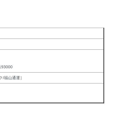
3000
ク/福山通運］