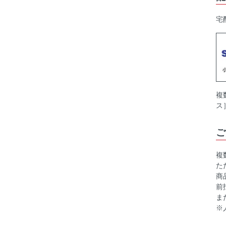
宅
複
ス
ご
複
た
商
前
ま
※