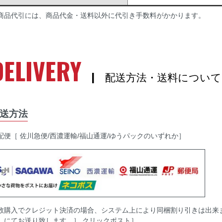
商品代引には、商品代金・送料以外に代引き手数料がかかります。
DELIVERY
| 配送方法・送料について
送方法
配便［ 佐川急便/西濃運輸/福山通運/ゆうパックのいずれか］
数購入でクレジット決済の場合、システム上により同梱割り引きは出来
］にてお送り致します。］ クリックポスト］