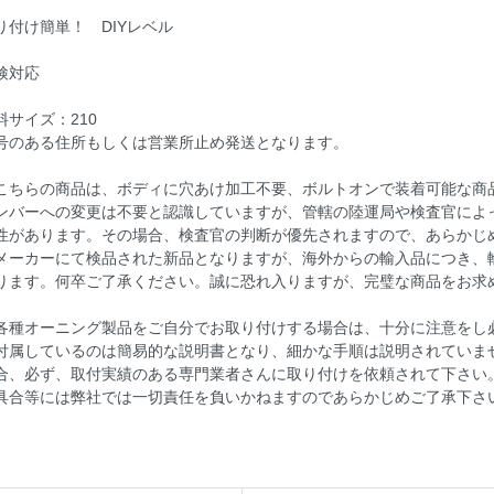
り付け簡単！ DIYレベル
検対応
料サイズ：210
号のある住所もしくは営業所止め発送となります。
こちらの商品は、ボディに穴あけ加工不要、ボルトオンで装着可能な商
ンバーへの変更は不要と認識していますが、管轄の陸運局や検査官によ
性があります。その場合、検査官の判断が優先されますので、あらかじ
メーカーにて検品された新品となりますが、海外からの輸入品につき、
ります。何卒ご了承ください。誠に恐れ入りますが、完璧な商品をお求
。
各種オーニング製品をご自分でお取り付けする場合は、十分に注意をし
付属しているのは簡易的な説明書となり、細かな手順は説明されていま
合、必ず、取付実績のある専門業者さんに取り付けを依頼されて下さい
具合等には弊社では一切責任を負いかねますのであらかじめご了承下さ