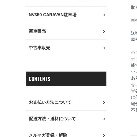
取
NV350 CARAVAN駐車場
車
新車販売
送
屋
中古車販売
※
ナ
能
※
CONTENTS
あ
せ
※
に
お支払い方法について
場
不
配送方法・送料について
メルマガ登録・解除