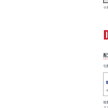
※
配
宅
複
ス