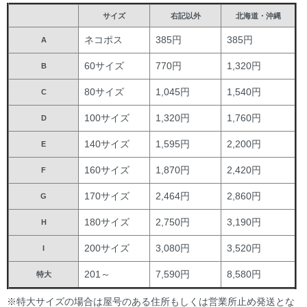
サイズ
右記以外
北海道・沖縄
ネコポス
385円
385円
A
60サイズ
770円
1,320円
B
80サイズ
1,045円
1,540円
C
100サイズ
1,320円
1,760円
D
140サイズ
1,595円
2,200円
E
160サイズ
1,870円
2,420円
F
170サイズ
2,464円
2,860円
G
180サイズ
2,750円
3,190円
H
200サイズ
3,080円
3,520円
I
201～
7,590円
8,580円
特大
※特大サイズの場合は屋号のある住所もしくは営業所止め発送とな