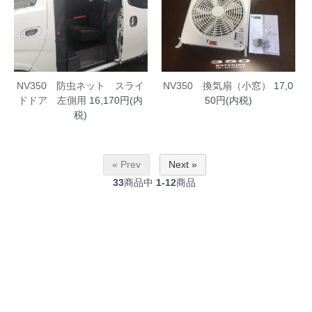
NV350 防虫ネット スライ
NV350 換気扇（小窓）
17,0
ドドア 左側用
16,170円(内
50円(内税)
税)
« Prev
Next »
33
商品中
1-12
商品